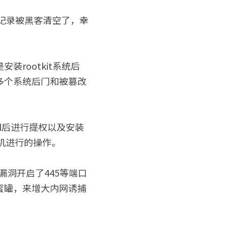
记录被黑客清空了，幸
rootkit系统后
多个系统后门和被篡改
ll后进行提权以及安装
主机进行的操作。
漏洞开启了445等端口
蜜罐，来增大内网诱捕