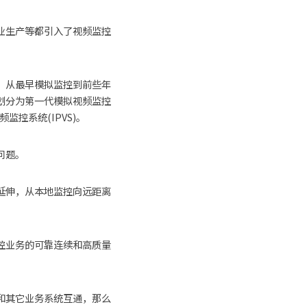
业生产等都引入了视频监控
，从最早模拟监控到前些年
划分为第一代模拟视频监控
监控系统(IPVS)。 　　
题。 　　
延伸，从本地监控向远距离
　
控业务的可靠连续和高质量
和其它业务系统互通，那么