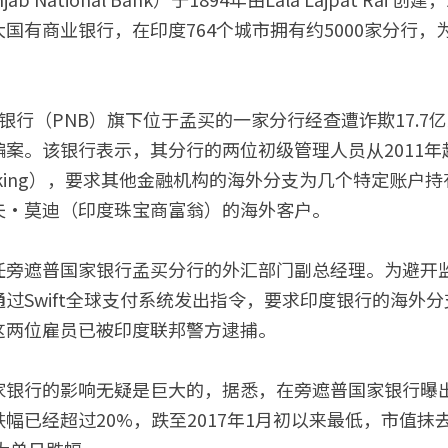
国有商业银行，在印度764个城市拥有约5000家分行，
银行（PNB）旗下位于孟买的一家分行经查遭诈欺17.7
案。该银行表示，其分行的两位初级管理人员从2011年
undertaking），要求其他金融机构的海外分支为几个特定
夫·莫迪（印度珠宝商富翁）的海外客户。
任旁遮普国家银行孟买分行的外汇部门副总经理。为避开
过Swift全球支付系统发出指令，要求印度银行的海外
这两位雇员已被印度联邦警方逮捕。
家银行的影响无疑是巨大的，据悉，在旁遮普国家银行曝
幅已经超过20%，跌至2017年1月初以来最低，市值抹