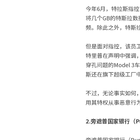
今年6月，特拉斯指控了
将几个GB的特斯拉
频。除此之外，特斯拉
但是面对指控，该员
特里普在声明中强调，
穿孔问题的Model 
斯还在旗下超级工厂中
不过，无论事实如何
用其特权从事恶意行
2.旁遮普国家银行（Punj
旁遮普国家银行（Punjab