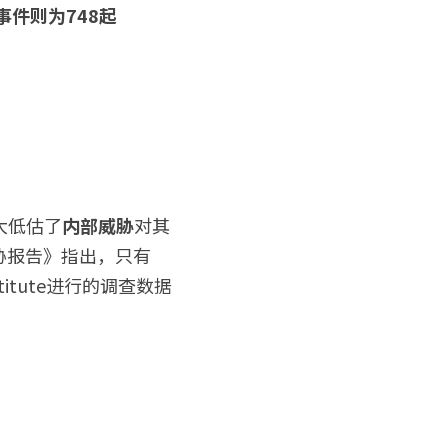
件则为748起
大低估了
内部威胁
对其
部威胁报告》指出，只有
itute进行的调查数据