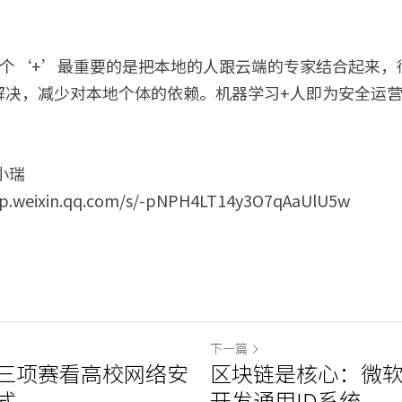
这个‘+’最重要的是把本地的人跟云端的专家结合起来，
解决，减少对本地个体的依赖。机器学习+人即为安全运营
小瑞
weixin.qq.com/s/-pNPH4LT14y3O7qAaUlU5w
下一篇
三项赛看高校网络安
区块链是核心：微
式
开发通用ID系统